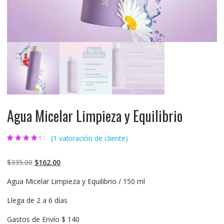
Agua Micelar Limpieza y Equilibrio
(
1
valoración de cliente)
Valorado
1
4.00
sobre
5 basado
$
335.00
$
162.00
en
puntuación
de cliente
Agua Micelar Limpieza y Equilibrio / 150 ml
Llega de 2 a 6 días
Gastos de Envío $ 140