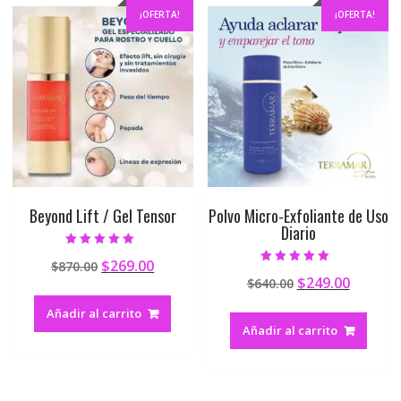
¡OFERTA!
¡OFERTA!
Beyond Lift / Gel Tensor
Polvo Micro-Exfoliante de Uso
Diario
Valorado en
$
269.00
$
870.00
4.81
Valorado en
de 5
$
249.00
$
640.00
4.90
de 5
Añadir al carrito
Añadir al carrito