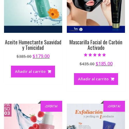
Aceite Humectante Suavidad
Mascarilla Facial de Carbón
y Tonicidad
Activado
$
179.00
$
385.00
Valorado en
$
185.00
$
435.00
4.50
de 5
Añadir al carrito
Añadir al carrito
¡OFERTA!
¡OFERTA!