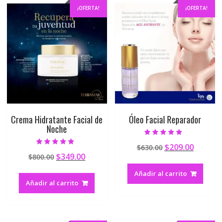
¡OFERTA!
¡OFERTA!
Crema Hidratante Facial de
Óleo Facial Reparador
Noche
Valorado en
$
209.00
$
630.00
5.00
Valorado en
de 5
$
349.00
$
800.00
5.00
de 5
Añadir al carrito
Añadir al carrito