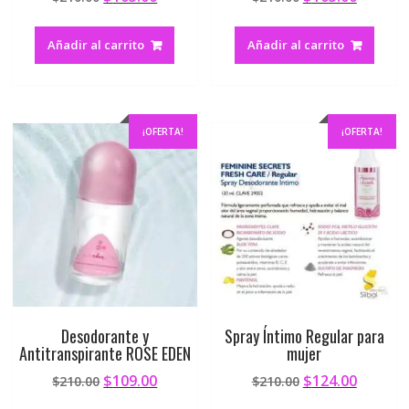
de 5
de 5
Añadir al carrito
Añadir al carrito
¡OFERTA!
¡OFERTA!
Spray Íntimo Regular para
Desodorante y
mujer
Antitranspirante ROSE EDEN
$
124.00
$
109.00
$
210.00
$
210.00