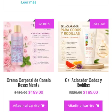
Leer más
¡OFERTA!
¡OFERTA!
Crema Corporal de Canela
Gel Aclarador Codos y
Rosas Menta
Rodillas
$
189.00
$
189.00
$
430.00
$
320.00
Añadir al carrito
Añadir al carrito