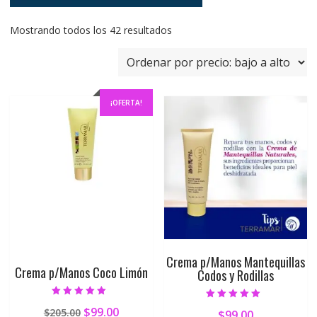
Mostrando todos los 42 resultados
¡OFERTA!
Crema p/Manos Mantequillas
Crema p/Manos Coco Limón
Codos y Rodillas
Valorado en
Valorado en
$
99.00
$
205.00
5.00
$
99.00
5.00