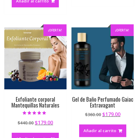
Añadir al carrito
¡OFERTA!
¡OFERTA!
Exfoliante corporal
Gel de Baño Perfumado Gaiac
Mantequillas Naturales
Extravagant
$
179.00
$
360.00
Valorado en
$
179.00
$
440.00
5.00
de 5
Añadir al carrito