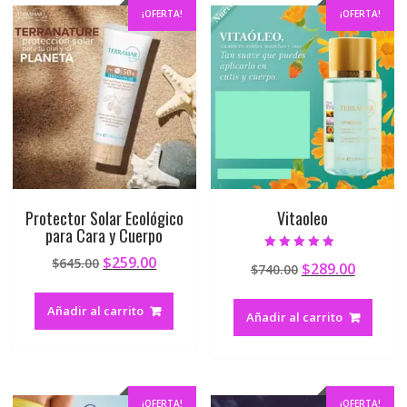
¡OFERTA!
¡OFERTA!
Protector Solar Ecológico
Vitaoleo
para Cara y Cuerpo
Valorado en
$
259.00
$
645.00
$
289.00
$
740.00
4.50
de 5
Añadir al carrito
Añadir al carrito
¡OFERTA!
¡OFERTA!