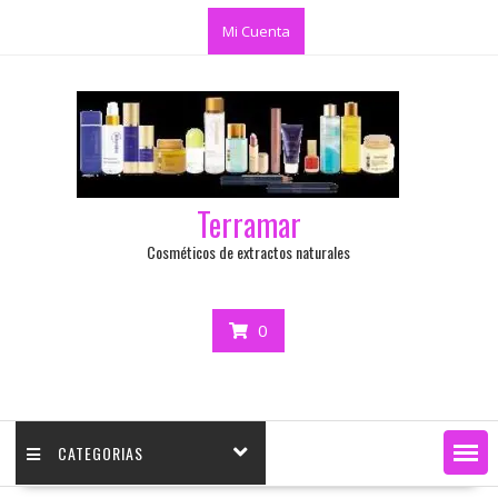
Mi Cuenta
Terramar
Cosméticos de extractos naturales
0
CATEGORIAS