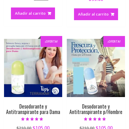
de 5
de 5
Añadir al carrito
Añadir al carrito
¡OFERTA!
¡OFERTA!
Desodorante y
Desodorante y
Antitranspirante para Dama
Antitranspirante p/Hombre
Valorado en
Valorado en
$
105.00
$
105.00
$
210.00
$
210.00
5.00
4.67