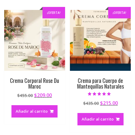
¡OFERTA!
¡OFERTA!
Crema Corporal Rose Du
Crema para Cuerpo de
Maroc
Mantequillas Naturales
$
209.00
$
455.00
Valorado en
$
215.00
$
435.00
5.00
de 5
Añadir al carrito
Añadir al carrito