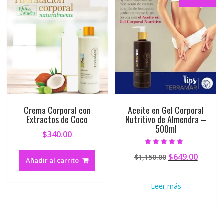
Crema Corporal con
Aceite en Gel Corporal
Extractos de Coco
Nutritivo de Almendra –
500ml
$
340.00
Valorado en
$
649.00
$
1,150.00
5.00
Añadir al carrito
de 5
Leer más