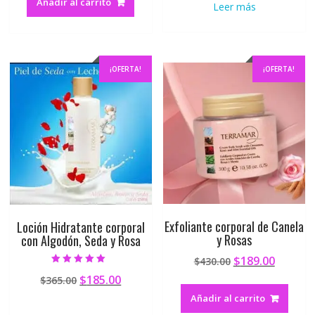
Añadir al carrito
Leer más
¡OFERTA!
¡OFERTA!
Exfoliante corporal de Canela
Loción Hidratante corporal
y Rosas
con Algodón, Seda y Rosa
$
189.00
$
430.00
Valorado en
$
185.00
$
365.00
5.00
de 5
Añadir al carrito