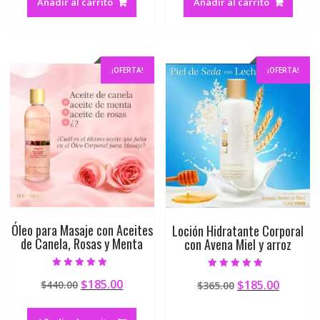
Añadir al carrito
Añadir al carrito
¡OFERTA!
¡OFERTA!
Óleo para Masaje con Aceites
Loción Hidratante Corporal
de Canela, Rosas y Menta
con Avena Miel y arroz
Valorado en
Valorado en
$
185.00
$
185.00
$
440.00
$
365.00
5.00
5.00
de 5
de 5