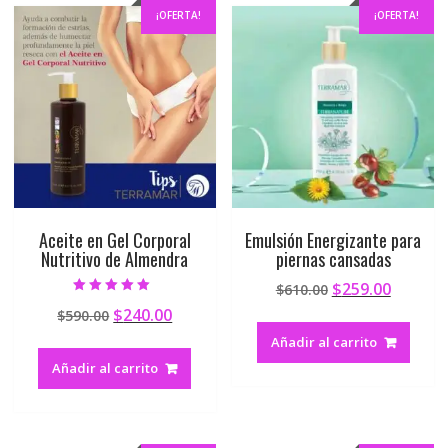
¡OFERTA!
¡OFERTA!
Aceite en Gel Corporal
Emulsión Energizante para
Nutritivo de Almendra
piernas cansadas
$
259.00
$
610.00
Valorado en
$
240.00
$
590.00
5.00
de 5
Añadir al carrito
Añadir al carrito