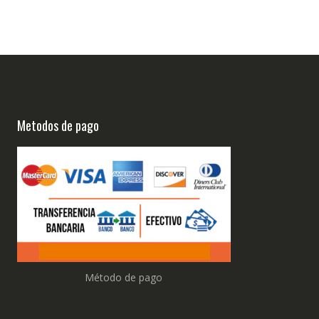
Metodos de pago
Método de pago