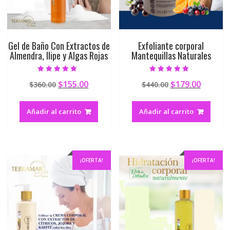
Gel de Baño Con Extractos de
Exfoliante corporal
Almendra, Ilipe y Algas Rojas
Mantequillas Naturales
Valorado en
Valorado en
$
155.00
$
179.00
$
360.00
$
440.00
5.00
5.00
de 5
de 5
Añadir al carrito
Añadir al carrito
¡OFERTA!
¡OFERTA!