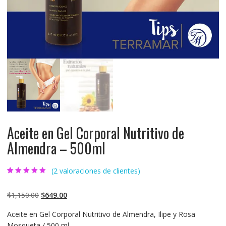
Aceite en Gel Corporal Nutritivo de
Almendra – 500ml
(
2
valoraciones de clientes)
Valorado
2
5.00
sobre 5
basado en
$
1,150.00
$
649.00
puntuaciones
de clientes
Aceite en Gel Corporal Nutritivo de Almendra, Ilipe y Rosa
Mosqueta / 500 ml