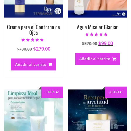
Crema para el Contorno de
Agua Micelar Glaciar
Ojos
Valorado en
$
99.00
$
370.00
4.78
Valorado en
de 5
$
279.00
$
700.00
4.41
de 5
Añadir al carrito
Añadir al carrito
¡OFERTA!
¡OFERTA!