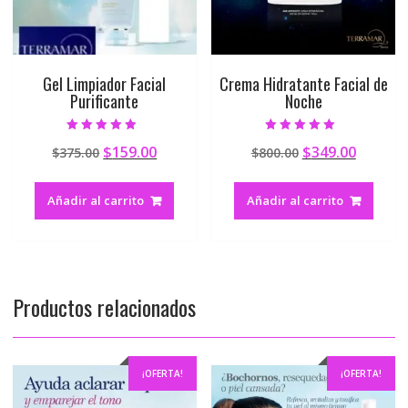
Gel Limpiador Facial
Crema Hidratante Facial de
Purificante
Noche
Valorado en
Valorado en
$
159.00
$
349.00
$
375.00
$
800.00
5.00
5.00
de 5
de 5
Añadir al carrito
Añadir al carrito
Productos relacionados
¡OFERTA!
¡OFERTA!