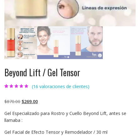
Beyond Lift / Gel Tensor
(
16
valoraciones de clientes)
Valorado
16
4.81
sobre 5
basado en
$
870.00
$
269.00
puntuaciones
de clientes
Gel Especializado para Rostro y Cuello Beyond Lift, antes se
llamaba :
Gel Facial de Efecto Tensor y Remodelador / 30 ml