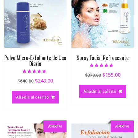
Polvo Micro-Exfoliante de Uso
Spray Facial Refrescante
Diario
Valorado en
$
155.00
$
370.00
5.00
Valorado en
de 5
$
249.00
$
640.00
4.90
de 5
Añadir al carrito
Añadir al carrito
¡OFERTA!
¡OFERTA!