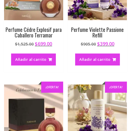
Perfume Cédre Explosif para
Perfume Violette Passione
Caballero Terramar
Refill
$
699.00
$
399.00
$
1,525.00
$
905.00
Añadir al carrito
Añadir al carrito
¡OFERTA!
¡OFERTA!