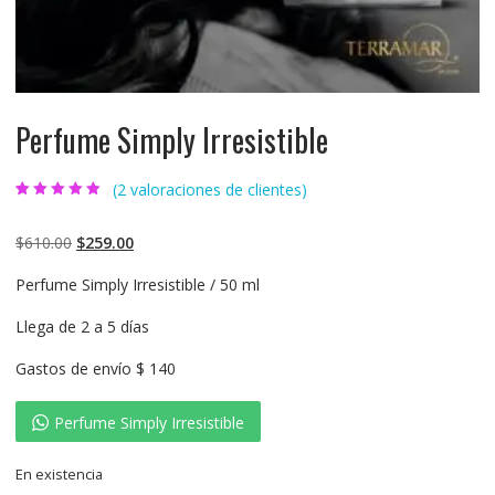
Perfume Simply Irresistible
(
2
valoraciones de clientes)
Valorado
2
5.00
sobre 5
basado en
$
610.00
$
259.00
puntuaciones
de clientes
Perfume Simply Irresistible / 50 ml
Llega de 2 a 5 días
Gastos de envío $ 140
Perfume Simply Irresistible
En existencia