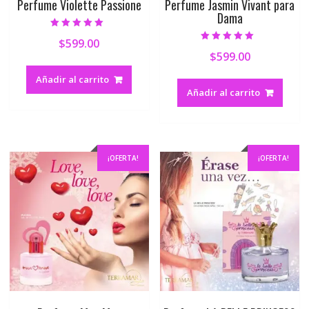
Perfume Violette Passione
Perfume Jasmin Vivant para
Dama
Valorado en
$
599.00
5.00
Valorado en
de 5
$
599.00
5.00
de 5
Añadir al carrito
Añadir al carrito
¡OFERTA!
¡OFERTA!