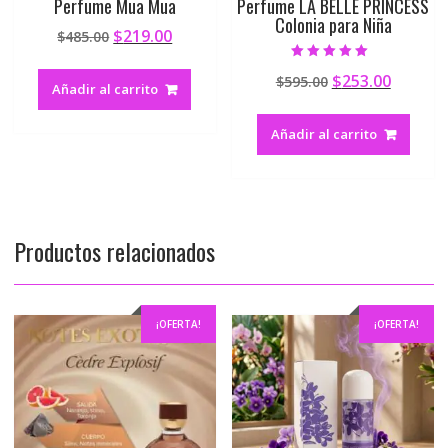
Perfume Mua Mua
Perfume LA BELLE PRINCESS
Colonia para Niña
$
219.00
$
485.00
Valorado en
$
253.00
$
595.00
5.00
Añadir al carrito
de 5
Añadir al carrito
Productos relacionados
¡OFERTA!
¡OFERTA!