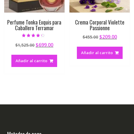
Perfume Tonka Exquis para
Crema Corporal Violette
Caballero Terramar
Passionne
$
209.00
$
455.00
Valorado en
$
699.00
$
1,525.00
4.00
de 5
Añadir al carrito
Añadir al carrito
Metodos de pago