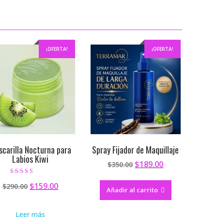
¡OFERTA!
¡OFERTA!
carilla Nocturna para
Spray Fijador de Maquillaje
Labios Kiwi
$
189.00
$
350.00
Valorado en
$
159.00
$
290.00
4.00
Añadir al carrito
de 5
Leer más