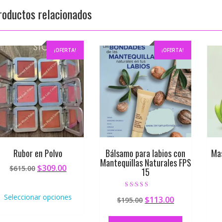
roductos relacionados
¡OFERTA!
¡OFERTA!
Rubor en Polvo
Bálsamo para labios con
Mas
Mantequillas Naturales FPS
$
309.00
$
615.00
15
Valorado en
Seleccionar opciones
$
113.00
$
195.00
5.00
de 5