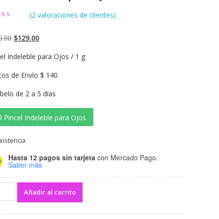
(
2
valoraciones de clientes)
rado
5.00
 5 basado
ntuaciones
0.00
$
129.00
entes
el Indeleble para Ojos / 1 g
tos de Envío $ 140
belo de 2 a 5 días
Pincel Indeleble para Ojos
xistencia
Hasta 12 pagos sin tarjeta
con Mercado Pago.
Saber más
Añadir al carrito