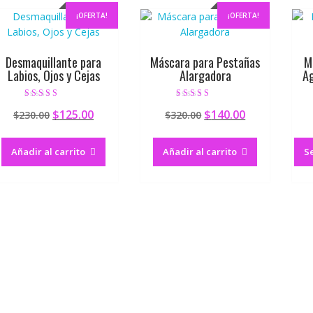
¡OFERTA!
¡OFERTA!
Desmaquillante para
Máscara para Pestañas
M
Labios, Ojos y Cejas
Alargadora
Ag
Valorado en
Valorado en
$
125.00
$
140.00
$
230.00
$
320.00
5.00
4.60
de 5
de 5
Añadir al carrito
Añadir al carrito
S