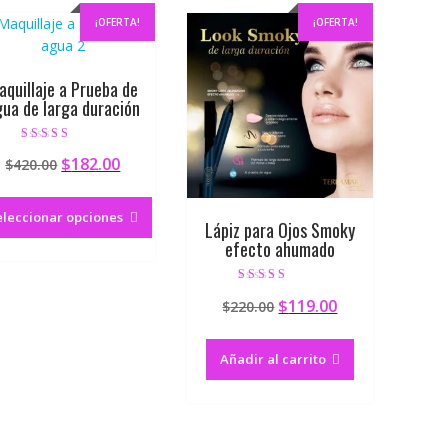
¡OFERTA!
¡OFERTA!
aquillaje a Prueba de
ua de larga duración
Valorado en
$
182.00
$
420.00
4.83
de 5
eleccionar opciones
Lápiz para Ojos Smoky
efecto ahumado
Valorado en
$
119.00
$
220.00
5.00
de 5
Añadir al carrito